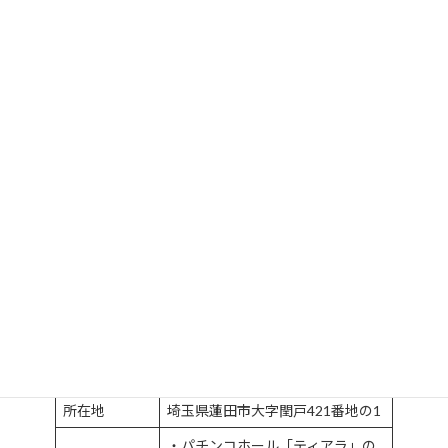
会社概要
COMPANY INFO
会社名
株式会社 蓮花商事
代表取締役社
渡辺経男
長
従業員数
約30名
所在地
埼玉県蓮田市大字閏戸421番地の1
・パチンコホール「ティアラ」の